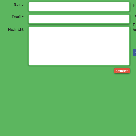
Name
H
T
Email *
E
Nachricht
h
Senden