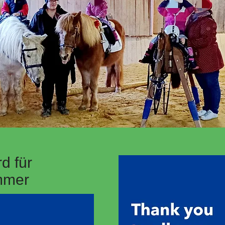
d für
mmer