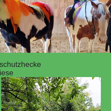
elschutzhecke
iese